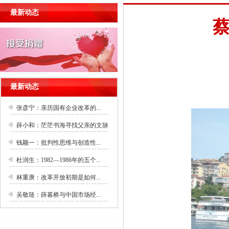
最新动态
最新动态
张彦宁：亲历国有企业改革的...
薛小和：茫茫书海寻找父亲的文脉
钱颖一：批判性思维与创造性...
杜润生：1982—1986年的五个...
林重庚：改革开放初期是如何...
吴敬琏：薛暮桥与中国市场经...